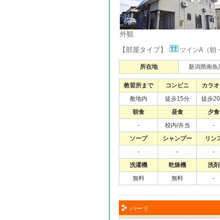
外観
【部屋タイプ】
ツインA（朝
所在地
新潟県南魚沼
教習所まで
コンビニ
カラオ
敷地内
徒歩15分
徒歩2
朝食
昼食
夕食
-
校内/弁当
-
ソープ
シャンプー
リン
-
-
-
洗濯機
乾燥機
洗剤
無料
無料
-
バーリ