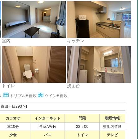
室内
キッチン
トイレ
洗面台
炊
トリプルB自炊
ツインB自炊
四十日2937-1
カラオケ
インターネット
門限
喫煙情報
車10分
各室/Wi-Fi
22：00
敷地内禁煙
夕食
バス
トイレ
テレビ