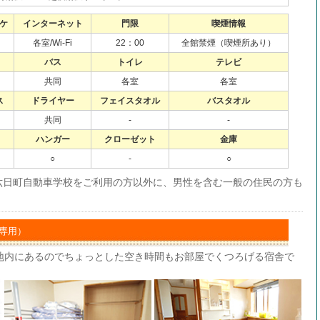
ケ
インターネット
門限
喫煙情報
各室/Wi-Fi
22：00
全館禁煙（喫煙所あり）
バス
トイレ
テレビ
共同
各室
各室
ス
ドライヤー
フェイスタオル
バスタオル
共同
-
-
ハンガー
クローゼット
金庫
○
-
○
六日町自動車学校をご利用の方以外に、男性を含む一般の住民の方も
専用）
地内にあるのでちょっとした空き時間もお部屋でくつろげる宿舎で