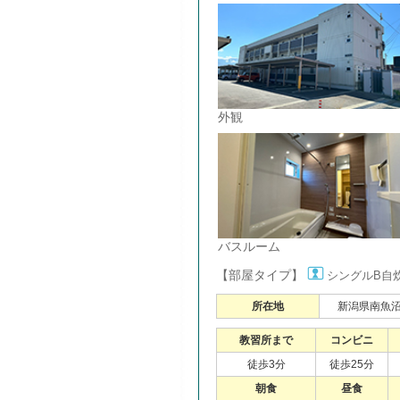
外観
バスルーム
【部屋タイプ】
シングルB自
所在地
新潟県南魚沼市
教習所まで
コンビニ
徒歩3分
徒歩25分
朝食
昼食