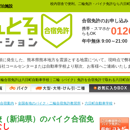
校内宿舎で便利。二輪免許・バイク免許なら六日
宿泊施設
合宿免許のお申し込み
012
携帯・スマホか
らもOK
年中無休 9:00～21:00
27分頃に発生した、熊本県熊本地方を震源とする地震について。現時点で
当社コールセンターまたは自動車学校より順次、お客様へご連絡いたし
二輪合宿免許は六日町自動車学校｜
二輪（バイク）免許を合宿免許で取れる六日町自
合宿案内
全国各地のバイク・二輪合宿免許教習所
六日町自動車学校
校（新潟県）のバイク合宿免
なし