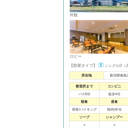
外観
ロビー
【部屋タイプ】
シングルD（
所在地
新潟県南魚沼
教習所まで
コンビニ
バス8分
徒歩4分
朝食
昼食
宿舎/バイキング
校内/弁当
ソープ
シャンプー
○
○