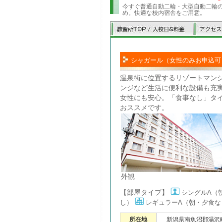
今すぐ普通自動二輪・大型自動二輪
め。快適な校内宿舎をご用意。
シャガール（女性のみお申込可
温泉街に位置するリゾートマン
ンジなど生活に便利な設備も充
女性にも安心。「食事なし」タ
おススメです。
外観
【部屋タイプ】
シングルA（
し）
レギュラーA（朝・夕食な
所在地
新潟県南魚沼郡湯沢町