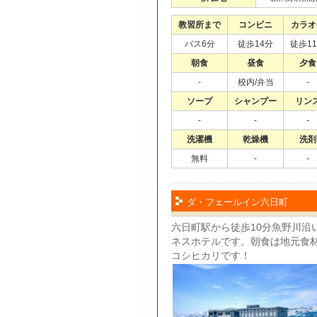
教習所まで
コンビニ
カラオ
バス6分
徒歩14分
徒歩1
朝食
昼食
夕食
-
校内/弁当
-
ソープ
シャンプー
リン
-
-
-
洗濯機
乾燥機
洗剤
無料
-
-
ダ・フェールイン六日町
六日町駅から徒歩10分魚野川沿
ネスホテルです。朝食は地元食
コシヒカリです！