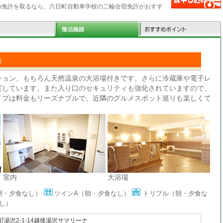
の免許を取るなら、六日町自動車学校の二輪合宿免許がおすす
）
ション。もちろん天然温泉の大浴場付きです。さらに冷蔵庫や電子レ
実しています。また入り口のセキュリティも強化されていますので、
イプは料金もリーズナブルで、近隣のグルメスポット巡りも楽しくて
室内
大浴場
朝・夕食なし）
ツインA（朝・夕食なし）
トリプル（朝・夕食な
し）
湯沢2-1-14越後湯沢サマリーナ