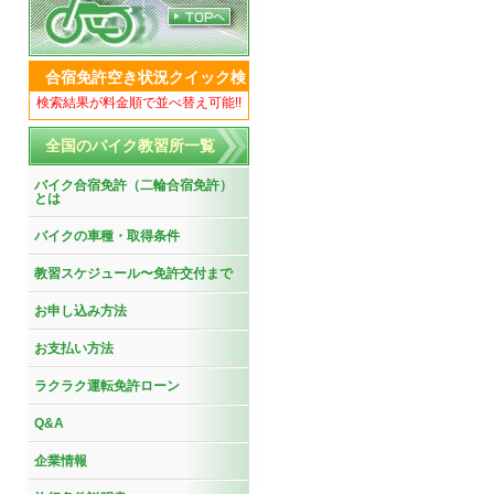
合宿免許空き状況クイック検
索
検索結果が料金順で並べ替え可能!!
全国のバイク教習所一覧
バイク合宿免許（二輪合宿免許）
とは
バイクの車種・取得条件
教習スケジュール〜免許交付まで
お申し込み方法
お支払い方法
ラクラク運転免許ローン
Q&A
企業情報