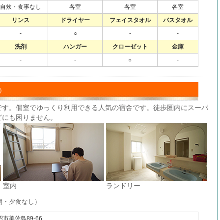
自炊・食事なし
各室
各室
各室
リンス
ドライヤー
フェイスタオル
バスタオル
-
○
-
-
洗剤
ハンガー
クローゼット
金庫
-
-
○
-
）
です。個室でゆっくり利用できる人気の宿舎です。徒歩圏内にスーパ
どにも困りません。
室内
ランドリー
朝・夕食なし）
市美佐島89-66