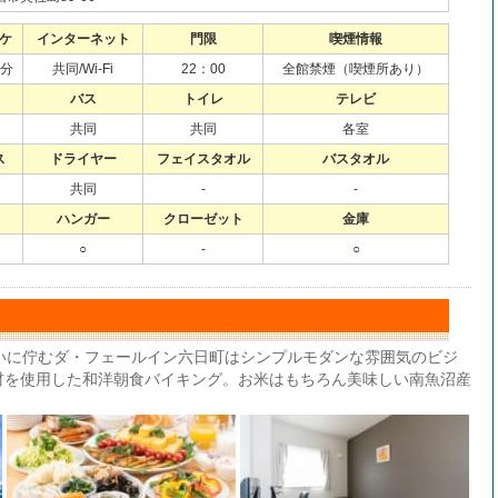
ケ
インターネット
門限
喫煙情報
1分
共同/Wi-Fi
22：00
全館禁煙（喫煙所あり）
バス
トイレ
テレビ
共同
共同
各室
ス
ドライヤー
フェイスタオル
バスタオル
共同
-
-
ハンガー
クローゼット
金庫
○
-
○
いに佇むダ・フェールイン六日町はシンプルモダンな雰囲気のビジ
材を使用した和洋朝食バイキング。お米はもちろん美味しい南魚沼産