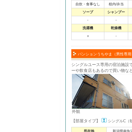
自炊・食事なし
校内/弁当
ソープ
シャンプー
-
-
洗濯機
乾燥機
○
-
パンションうちやま（男性専用
シングルユース専用の宿泊施設
ーや飲食店もあるので買い物な
外観
【部屋タイプ】
シングルC（
所在地
新潟県南魚沼