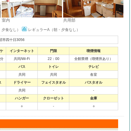
共用部
室内
・夕食なし）
レギュラーA（朝・夕食なし）
市四十日3056
ケ
インターネット
門限
喫煙情報
0分
共同/Wi-Fi
22：00
全館禁煙（喫煙所あり）
バス
トイレ
テレビ
共同
共同
各室
ス
ドライヤー
フェイスタオル
バスタオル
共同
-
-
ハンガー
クローゼット
金庫
○
-
○