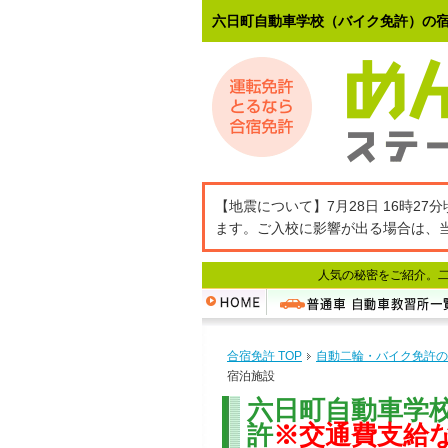
六日町自動車学校（バイク免許）の
【地震について】7月28日 16時
ます。ご入校に影響が出る場合は、
人気の秘密をご紹介。
合宿免許 TOP
自動二輪・バイク免許の
宿泊施設
六日町自動車学
許
※交通費支給