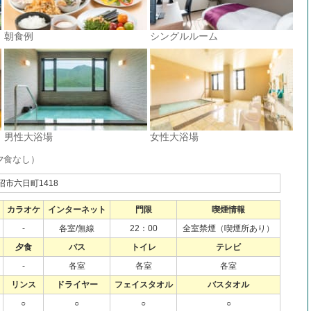
朝食例
シングルルーム
男性大浴場
女性大浴場
夕食なし）
市六日町1418
カラオケ
インターネット
門限
喫煙情報
-
各室/無線
22：00
全室禁煙（喫煙所あり）
夕食
バス
トイレ
テレビ
-
各室
各室
各室
リンス
ドライヤー
フェイスタオル
バスタオル
○
○
○
○