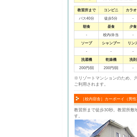
教習所まで
コンビニ
カラオ
バス40分
徒歩5分
-
朝食
昼食
夕食
-
校内/弁当
-
ソープ
シャンプー
リン
-
-
-
洗濯機
乾燥機
洗剤
200円/回
200円/回
-
※リゾートマンションのため、
ご利用されます。
［校内宿舎］カーボーイ（男性
教習所まで徒歩30秒。教習所敷
す。