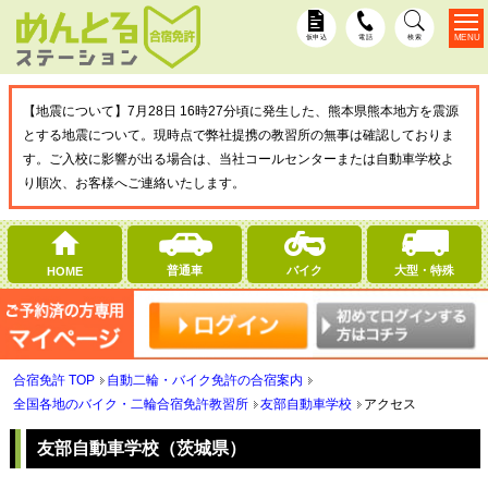
MENU
仮申込
電話
検索
【地震について】7月28日 16時27分頃に発生した、熊本県熊本地方を震源
とする地震について。現時点で弊社提携の教習所の無事は確認しておりま
す。ご入校に影響が出る場合は、当社コールセンターまたは自動車学校よ
り順次、お客様へご連絡いたします。
普通車
バイク
大型・特殊
HOME
合宿免許 TOP
自動二輪・バイク免許の合宿案内
全国各地のバイク・二輪合宿免許教習所
友部自動車学校
アクセス
友部自動車学校（茨城県）