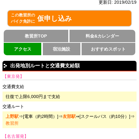
更新日:
2019/02/19
この教習所の
仮申し込み
バイク免許に
教習所TOP
料金&カレンダー
アクセス
宿泊施設
おすすめスポット
出発地別ルートと交通費支給額
【東京発】
交通費支給
往復で上限6,000円まで支給
交通ルート
上野駅
⇒[電車（約2時間）]⇒
友部駅
⇒[スクールバス（約10分）]⇒
教習所
【名古屋発】