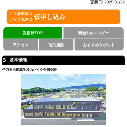
更新日:
2025/01/22
この教習所の
仮申し込み
バイク免許に
教習所TOP
料金&カレンダー
アクセス
宿泊施設
おすすめスポット
基本情報
伊万里自動車学校のバイク合宿免許