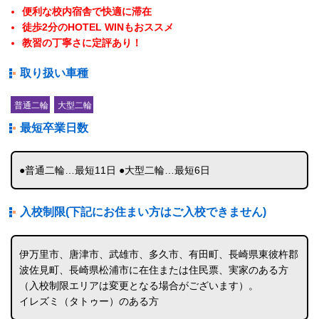
便利な校内宿舎で快適に滞在
徒歩2分のHOTEL WINもおススメ
教習の丁寧さに定評あり！
取り扱い車種
普通二輪
大型二輪
最短卒業日数
●普通二輪…最短11日 ●大型二輪…最短6日
入校制限(下記にお住まい方はご入校できません)
伊万里市、唐津市、武雄市、多久市、有田町、長崎県東彼杵郡
波佐見町、長崎県松浦市に在住または住民票、実家のある方
（入校制限エリアは変更となる場合がございます）。
イレズミ（タトゥー）のある方