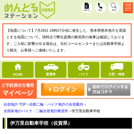
MENU
仮申込
電話
検索
【地震について】7月28日 16時27分頃に発生した、熊本県熊本地方を震源
とする地震について。現時点で弊社提携の教習所の無事は確認しておりま
す。ご入校に影響が出る場合は、当社コールセンターまたは自動車学校よ
り順次、お客様へご連絡いたします。
普通車
バイク
大型・特殊
HOME
合宿免許 TOP
自動二輪・バイク免許の合宿案内
全国各地のバイク・二輪合宿免許教習所
伊万里自動車学校
伊万里自動車学校（佐賀県）