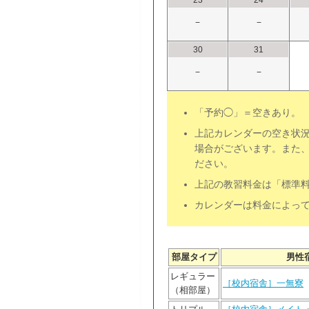
23
24
−
−
30
31
−
−
「予約◯」＝空きあり。 
上記カレンダーの空き状況
場合がございます。また
ださい。
上記の教習料金は「標準
カレンダーは料金によっ
部屋タイプ
男性
レギュラー
［校内宿舎］一無寮
（相部屋）