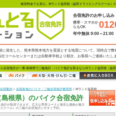
格安料金でも安心。Mランド益田校（益田ドライビングスクール）
合宿免許のお申し込み
012
携帯・スマホか
らもOK
年中無休 9:00～21:00
27分頃に発生した、熊本県熊本地方を震源とする地震について。現時点で
当社コールセンターまたは自動車学校より順次、お客様へご連絡いたし
ら合宿免許が一番-
島根県で二輪免許・バイク免許を取るならMランド益田校（益田
合宿案内
全国各地のバイク・二輪合宿免許教習所
Mランド益田校
（島根県）のバイク合宿免許
ら免許が取得できます。広大な専用コースと激安な価格が魅力
グスクール）の二輪の合宿免許に今すぐ予約。