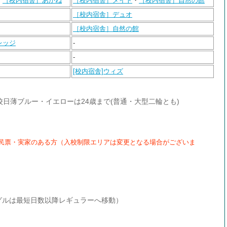
・
［校内宿舎］あかね
［校内宿舎］メイト
・
［校内宿舎］自然の館
［校内宿舎］デュオ
［校内宿舎］自然の館
レッジ
-
-
[校内宿舎]ウィズ
校日薄ブルー・イエローは24歳まで(普通・大型二輪とも)
民票・実家のある方（入校制限エリアは変更となる場合がございま
グルは最短日数以降レギュラーへ移動）