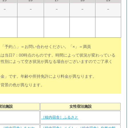
25
26
27
28
29
−
−
−
−
−
「予約△」＝お問い合わせください。「×」＝満員
は当日7：00時点のものです。時間によって状況が変わっている
、性別によって空き状況が異なる場合がございますのでご了承く
料金」です。年齢や所持免許により料金が異なります。
て背景の色が異なります。
宿泊施設
女性宿泊施設
［校内宿舎］ふるさと