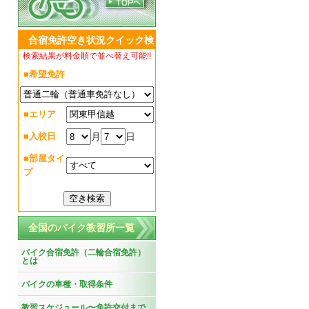
合宿免許空き状況クイック検
索
検索結果が料金順で並べ替え可能!!
■希望免許
■エリア
月
日
■入校日
■部屋タイ
プ
全国のバイク教習所一覧
バイク合宿免許（二輪合宿免許）
とは
バイクの車種・取得条件
教習スケジュール〜免許交付まで