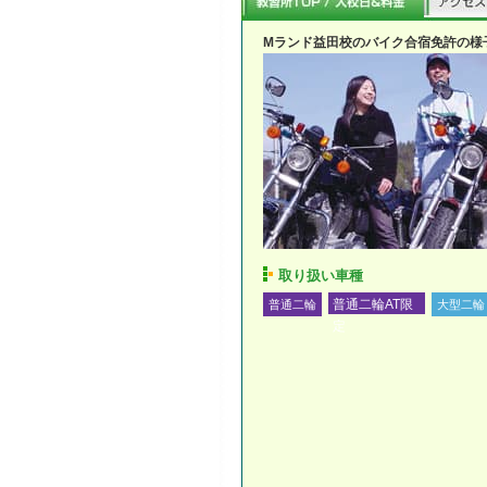
Mランド益田校のバイク合宿免許の様
取り扱い車種
普通二輪
普通二輪AT限
大型二輪
定