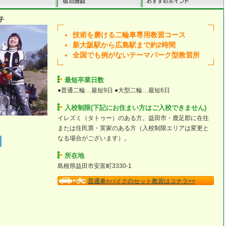
子
技術を磨ける二輪車専用教習コース
新大阪駅から広島駅まで約2時間
全国でも例がないテーマパーク型教習所
最短卒業日数
●普通二輪…最短9日 ●大型二輪…最短6日
入校制限(下記にお住まい方はご入校できません)
イレズミ（タトゥー）のある方。益田市・鹿足郡に在住
または住民票・実家のある方（入校制限エリアは変更と
なる場合がございます）。
所在地
島根県益田市安富町3330-1
普通車+バイクのセット教習はコチラ>>