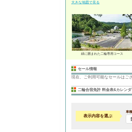
大きな地図で見る
緑に囲まれた二輪専用コース
セール情報
現在、ご利用可能なセールはご
二輪合宿免許 料金表&カレンダ
車
表示内容を選ぶ