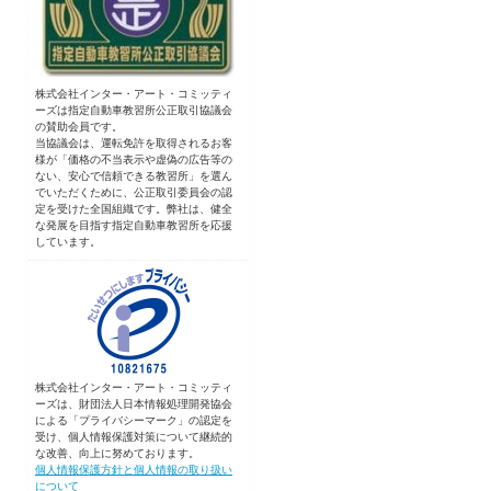
株式会社インター・アート・コミッティ
ーズは指定自動車教習所公正取引協議会
の賛助会員です。
当協議会は、運転免許を取得されるお客
様が「価格の不当表示や虚偽の広告等の
ない、安心で信頼できる教習所」を選ん
でいただくために、公正取引委員会の認
定を受けた全国組織です。弊社は、健全
な発展を目指す指定自動車教習所を応援
しています。
株式会社インター・アート・コミッティ
ーズは、財団法人日本情報処理開発協会
による「プライバシーマーク」の認定を
受け、個人情報保護対策について継続的
な改善、向上に努めております。
個人情報保護方針と個人情報の取り扱い
について