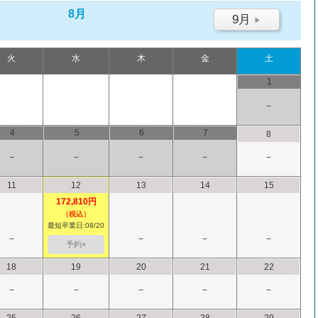
8月
9月
▶
火
水
木
金
土
1
−
4
5
6
7
8
−
−
−
−
−
11
12
13
14
15
172,810円
（税込）
最短卒業日:08/20
−
−
−
−
予約×
18
19
20
21
22
−
−
−
−
−