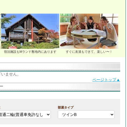
宿泊施設もMランド敷地内にあります
すぐに友達もできて、楽しい〜！
ざいません。
ページトップ▲
ー
種
部屋タイプ