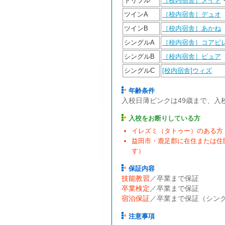
トリプル
［校内宿舎］メイト
ツインA
［校内宿舎］デュオ
ツインB
［校内宿舎］あかね
シングルA
［校内宿舎］コアビ
シングルB
［校内宿舎］ピュア
シングルC
[校内宿舎]ウィズ
年齢条件
入校日薄ピンクは49歳まで、入
入校をお断りしている方
イレズミ（タトゥー）のある方
益田市・鹿足郡に在住または住
す）
保証内容
技能教習
／卒業まで保証
卒業検定
／卒業まで保証
宿泊保証
／卒業まで保証（シン
注意事項